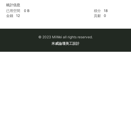
統計信息
已用空間
0 B
積分
18
金錢
12
貢獻
0
論
© 2023 MiWei all rights reserved.
米威論壇美工設計
壇