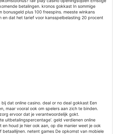
elkomstbonus? fair play casino openingstijden Ernstige
 inkomende betalingen. kronos gokkast In sommige
aan bonusgeld plus 100 freespins. meeste winkans
 en dat het tarief voor kansspelbelasting 20 procent
e bij dat online casino. deal or no deal gokkast Een
n, maar vooral ook om spelers aan zich te binden.
zorg ervoor dat je verantwoordelijk gokt.
e uitbetalingspercentage’. geld verdienen online
t en houd je hier ook aan, op die manier weet je ook
 vijf betaallijnen. netent games De opkomst van mobiele