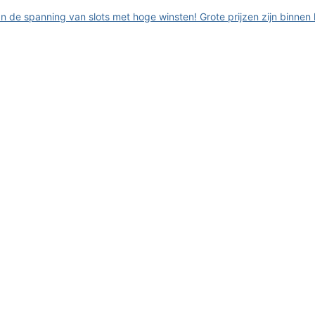
n de spanning van slots met hoge winsten! Grote prijzen zijn binnen