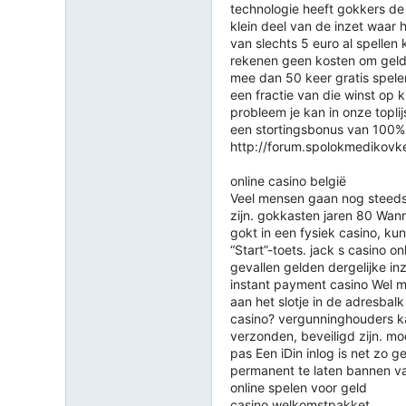
technologie heeft gokkers de 
klein deel van de inzet waar 
van slechts 5 euro al spellen
rekenen geen kosten om geld 
mee dan 50 keer gratis spelen
een fractie van die winst op
probleem je kan in onze topli
een stortingsbonus van 100%
http://forum.spolokmedikov
online casino belgië
Veel mensen gaan nog steeds n
zijn. gokkasten jaren 80 Wann
gokt in een fysiek casino, kun
“Start”-toets. jack s casino o
gevallen gelden dergelijke i
instant payment casino Wel m
aan het slotje in de adresbal
casino? vergunninghouders kan
verzonden, beveiligd zijn. mo
pas Een iDin inlog is net zo ge
permanent te laten bannen va
online spelen voor geld
casino welkomstpakket