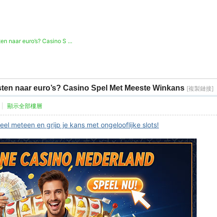
en naar euro’s? Casino S ...
nsten naar euro’s? Casino Spel Met Meeste Winkans
[複製鏈接]
|
顯示全部樓層
eel meteen en grijp je kans met ongelooflijke slots!