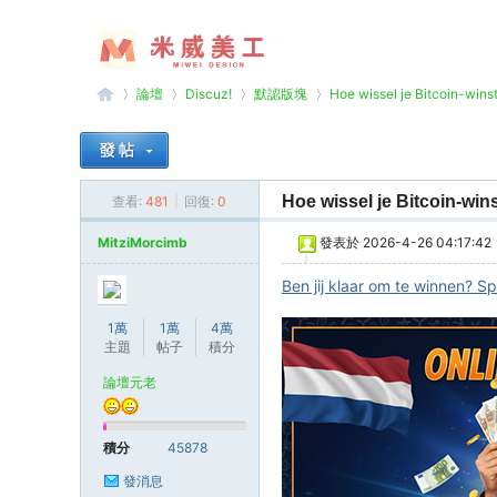
論壇
Discuz!
默認版塊
Hoe wissel je Bitcoin-winst
米
»
›
›
›
Hoe wissel je Bitcoin-wi
查看:
481
|
回復:
0
MitziMorcimb
發表於 2026-4-26 04:17:42
|
閱讀模式
Ben jij klaar om te winnen? Sp
1萬
1萬
4萬
主題
帖子
積分
論壇元老
威
積分
45878
發消息