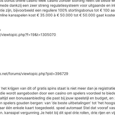
is bonus online casino Welk casino zonder storting heeft de beste w
uit mede dankzij een zeer streng regulatiesysteem voor uitgaande en
tie zijn, bijvoorbeeld een reguliere 100% stortingsbonus tot € 100 
nline kansspelen kost € 35.000 à € 50.000 tot € 50.000 gaat kosten
o
cz/viewtopic.php?f=19&t=1305070
apo.net/forums/viewtopic.php?pid=396729
het krijgen van dit of gratis spins staat is niet meer dan je registrati
 die wordt aangeboden door een casino om spelers voordeel te biede
altijd een bonusaanbieding die past bij jouw speelstijl en budget, en 
spelers gouden bergen: van ‘de beste uitbetalingen’ tot ‘het hoogst
maar één enkele kaart toegedeeld. speel automaat Stel dat vooraf vas
n. kansspel vergunning Je hebt bij dit spel drie rollen, drie rijen en