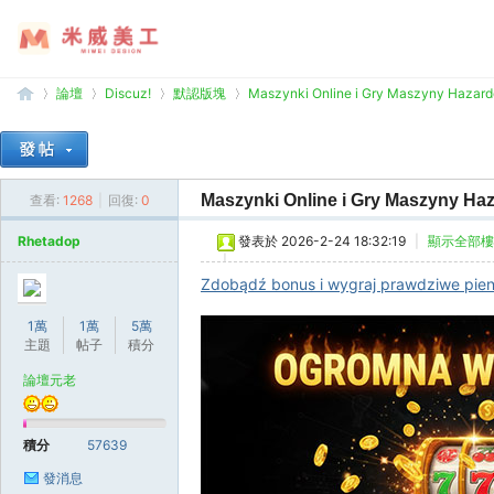
論壇
Discuz!
默認版塊
Maszynki Online i Gry Maszyny Hazar
米
»
›
›
›
Maszynki Online i Gry Maszyny Ha
查看:
1268
|
回復:
0
Rhetadop
發表於 2026-2-24 18:32:19
|
顯示全部樓
|
閱讀模式
Zdobądź bonus i wygraj prawdziwe pienią
1萬
1萬
5萬
主題
帖子
積分
論壇元老
威
積分
57639
發消息