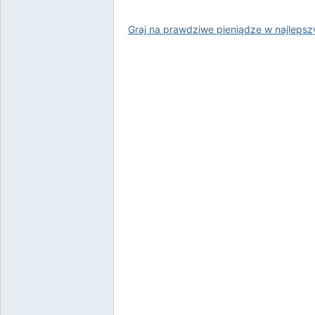
設
Graj na prawdziwe pieniądze w najlepszy
計