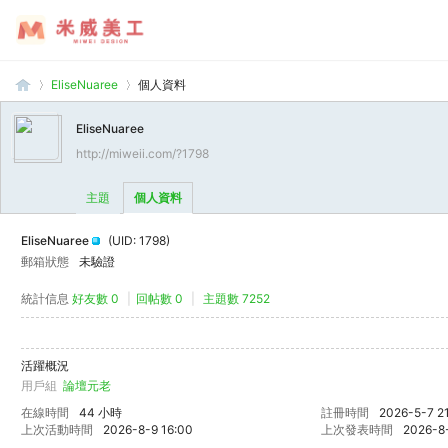
EliseNuaree
個人資料
EliseNuaree
http://miweii.com/?1798
米
›
›
主題
個人資料
EliseNuaree
(UID: 1798)
郵箱狀態
未驗證
統計信息
好友數 0
|
回帖數 0
|
主題數 7252
活躍概況
威
用戶組
論壇元老
在線時間
44 小時
註冊時間
2026-5-7 2
上次活動時間
2026-8-9 16:00
上次發表時間
2026-8-