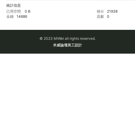
統計信息
已用空間
0 B
積分
21938
金錢
14686
貢獻
0
論
© 2023 MiWei all rights reserved.
米威論壇美工設計
壇